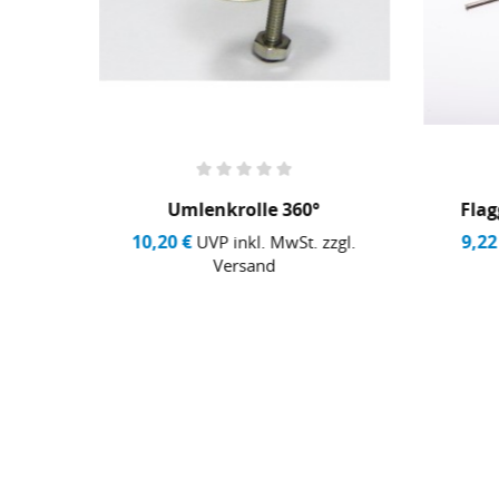
0°
Flaggenstock (L 120 Mm)
9,22 €
5,
. zzgl.
UVP inkl. MwSt. zzgl.
Versand