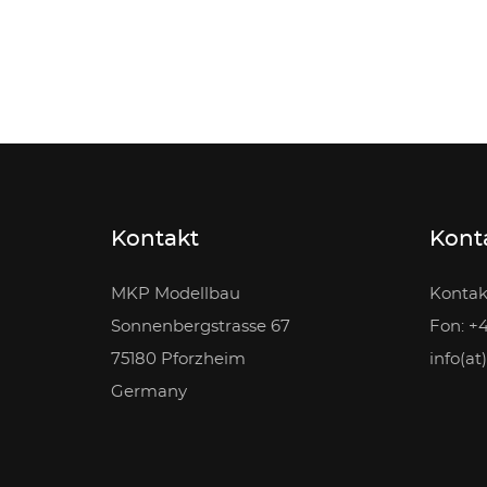
Kontakt
Konta
MKP Modellbau
Kontak
Sonnenbergstrasse 67
Fon: +
75180 Pforzheim
info(a
Germany