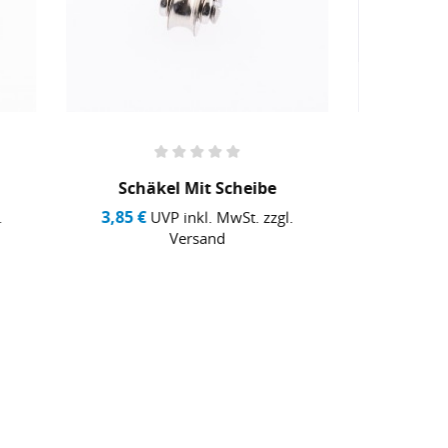
Yacht Winch D 23
Decks
6,64 €
5,75 
gl.
UVP inkl. MwSt. zzgl.
Versand